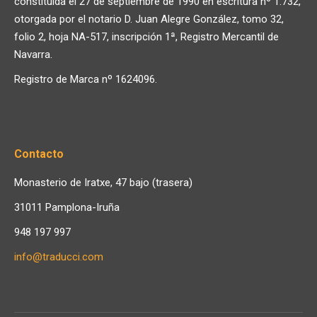
constituida el 27 de septiembre de 1990 en escritura nº 1.732,
otorgada por el notario D. Juan Alegre González, tomo 32,
folio 2, hoja NA-517, inscripción 1ª, Registro Mercantil de
Navarra.
Registro de Marca nº 1624096.
Contacto
Monasterio de Iratxe, 47 bajo (trasera)
31011 Pamplona-Iruña
948 197 997
info@traducci.com