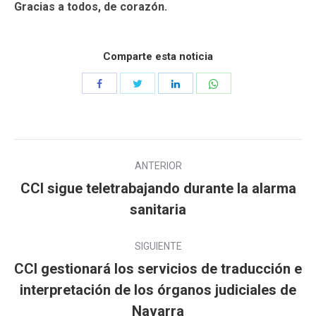
Gracias a todos, de corazón.
Comparte esta noticia
Compartir
Compartir
Compartir
Compartir
con
con
con
con
Twitter
WhatsApp
Facebook
LinkedIn
Navegación
ANTERIOR
entre
CCI sigue teletrabajando durante la alarma
Publicación
sanitaria
publicaciones
anterior:
SIGUIENTE
CCI gestionará los servicios de traducción e
interpretación de los órganos judiciales de
Publicación
siguiente:
Navarra