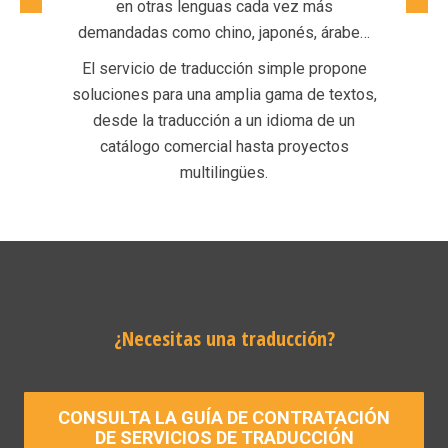
en otras lenguas cada vez más
t
adas
demandadas como chino, japonés, árabe…
fid
El servicio de traducción simple propone
CCI
soluciones para una amplia gama de textos,
qu
desde la traducción a un idioma de un
catálogo comercial hasta proyectos
multilingües.
¿Necesitas una traducción?
CONSULTA LA GUÍA DE CONTRATACIÓN
DE SERVICIOS DE TRADUCCIÓN