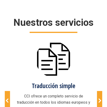
Nuestros servicios
Traducción simple
ico de
CCI ofrece un completo servicio de
Cie
oría
traducción en todos los idiomas europeos y